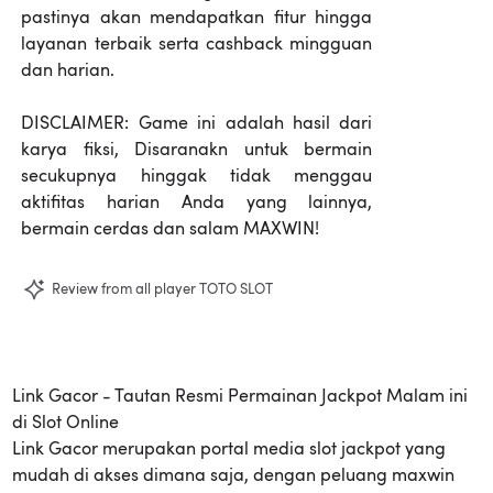
pastinya akan mendapatkan fitur hingga
layanan terbaik serta cashback mingguan
dan harian.
DISCLAIMER: Game ini adalah hasil dari
karya fiksi, Disaranakn untuk bermain
secukupnya hinggak tidak menggau
aktifitas harian Anda yang lainnya,
bermain cerdas dan salam MAXWIN!
Review from all player TOTO SLOT
Link Gacor - Tautan Resmi Permainan Jackpot Malam ini
di Slot Online
Link Gacor merupakan portal media slot jackpot yang
mudah di akses dimana saja, dengan peluang maxwin