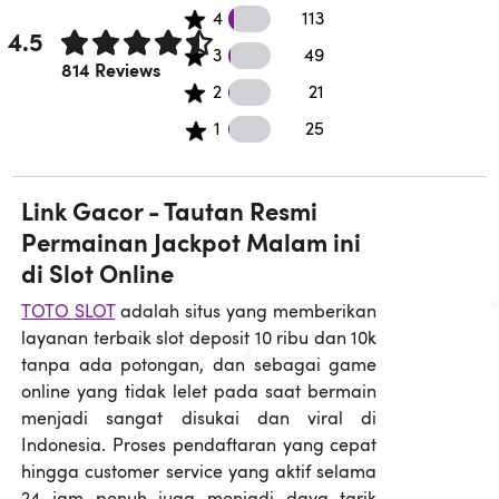
113 4 star reviews
4
113
4.5
49 3 star reviews
3
49
Rated 4.5 out of 5 stars.
814 Reviews
21 2 star reviews
2
21
25 1 star reviews
1
25
Link Gacor - Tautan Resmi
Permainan Jackpot Malam ini
di Slot Online
TOTO SLOT
adalah situs yang memberikan
layanan terbaik slot deposit 10 ribu dan 10k
tanpa ada potongan, dan sebagai game
online yang tidak lelet pada saat bermain
menjadi sangat disukai dan viral di
Indonesia. Proses pendaftaran yang cepat
hingga customer service yang aktif selama
24 jam penuh juga menjadi daya tarik