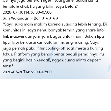
CS-nya juga beneran ngerti soal game, bukan cuma
template chat. Itu yang bikin saya betah."
2026-07-30T14:38:00+07:00
Sari Wulandari – Bali
★★★★★
"Saya suka main malam karena suasana lebih tenang. Di
komunitas ini saya nemu banyak teman yang share info
link maxwin
dan jam-jam bagus untuk main. Bukan tipu-
tipu, tapi berdasarkan catatan masing-masing. Saya
juga pernah pakai fitur cooling-off saat merasa kurang
fokus. Platform yang benar-benar peduli pemainnya itu
yang begini: kasih kendali, nggak cuma minta deposit
terus."
2026-07-30T14:38:00+07:00