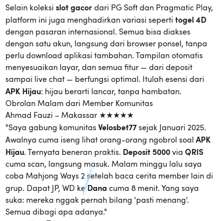
slot gacor
Selain koleksi
dari PG Soft dan Pragmatic Play,
togel 4D
platform ini juga menghadirkan variasi seperti
dengan pasaran internasional. Semua bisa diakses
dengan satu akun, langsung dari browser ponsel, tanpa
perlu download aplikasi tambahan. Tampilan otomatis
menyesuaikan layar, dan semua fitur — dari deposit
sampai live chat — berfungsi optimal. Itulah esensi dari
APK Hijau
: hijau berarti lancar, tanpa hambatan.
Obrolan Malam dari Member Komunitas
Ahmad Fauzi – Makassar
★★★★★
Velosbet77
"Saya gabung komunitas
sejak Januari 2025.
APK
Awalnya cuma iseng lihat orang-orang ngobrol soal
Hijau
Deposit 5000
QRIS
. Ternyata beneran praktis.
via
cuma scan, langsung masuk. Malam minggu lalu saya
coba Mahjong Ways 2 setelah baca cerita member lain di
Dana
grup. Dapat JP, WD ke
cuma 8 menit. Yang saya
suka: mereka nggak pernah bilang 'pasti menang'.
Semua dibagi apa adanya."