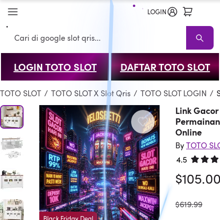
LOGIN
Search
LOGIN TOTO SLOT
DAFTAR TOTO SLOT
TOTO SLOT
TOTO SLOT Promo
Living Room TOTO SLOT
Sofas
S
TOTO SLOT
/
TOTO SLOT X Slot Qris
/
TOTO SLOT LOGIN
/
Link Gacor
Permainan 
Online
By
TOTO SL
4.5
Rated 4.
$105.0
was
$619.99
Black Friday Deal