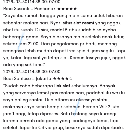
2026-07-30T14:38:00+07:00
Rina Susanti – Pontianak
★★★★★
"Saya ibu rumah tangga yang main cuma untuk hiburan
situs slot resmi
sebentar malam hari. Nyari
yang nggak
ribet itu susah. Di sini, modal 5 ribu sudah bisa nyoba
beberapa game. Saya biasanya main setelah anak tidur,
sekitar jam 21.00. Dari pengalaman pribadi, memang
seringnya lebih mudah dapet free spin di jam segitu. Tapi
ya, kalau lagi sial ya tetap sial. Komunitasnya jujur, nggak
ada yang sok tahu."
2026-07-30T14:38:00+07:00
Budi Santoso – Jakarta
★★★★☆
link slot
"Sudah coba beberapa
sebelumnya. Banyak
yang servernya lemot pas malam hari, padahal itu waktu
saya paling santai. Di platform ini aksesnya stabil,
makanya saya setia hampir setahun. Pernah WD 2 juta
jam 1 pagi, tetap diproses. Satu bintang saya kurangi
karena pernah ada game yang loadingnya lama, tapi
setelah lapor ke CS via grup, besoknya sudah diperbaiki.