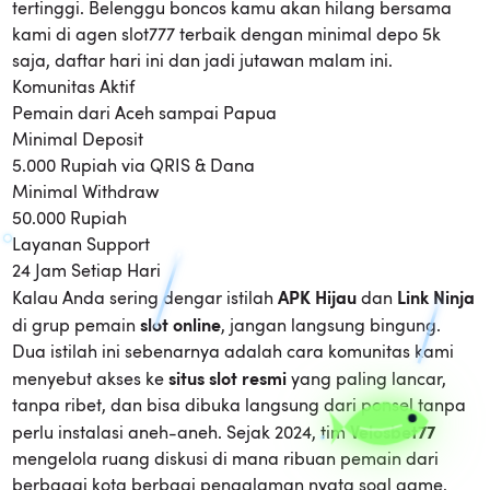
tertinggi. Belenggu boncos kamu akan hilang bersama
kami di agen slot777 terbaik dengan minimal depo 5k
saja, daftar hari ini dan jadi jutawan malam ini.
Komunitas Aktif
Pemain dari Aceh sampai Papua
Minimal Deposit
5.000 Rupiah via QRIS & Dana
Minimal Withdraw
50.000 Rupiah
Layanan Support
24 Jam Setiap Hari
APK Hijau
Link Ninja
Kalau Anda sering dengar istilah
dan
slot online
di grup pemain
, jangan langsung bingung.
Dua istilah ini sebenarnya adalah cara komunitas kami
situs slot resmi
menyebut akses ke
yang paling lancar,
tanpa ribet, dan bisa dibuka langsung dari ponsel tanpa
Velosbet77
perlu instalasi aneh-aneh. Sejak 2024, tim
mengelola ruang diskusi di mana ribuan pemain dari
berbagai kota berbagi pengalaman nyata soal game,