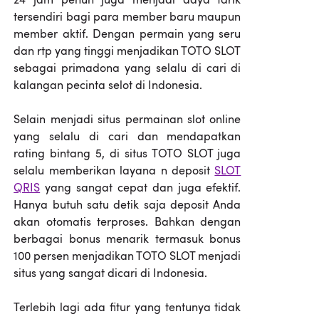
tersendiri bagi para member baru maupun
member aktif. Dengan permain yang seru
dan rtp yang tinggi menjadikan TOTO SLOT
sebagai primadona yang selalu di cari di
kalangan pecinta selot di Indonesia.
Selain menjadi situs permainan slot online
yang selalu di cari dan mendapatkan
rating bintang 5, di situs TOTO SLOT juga
selalu memberikan layana n deposit
SLOT
QRIS
yang sangat cepat dan juga efektif.
Hanya butuh satu detik saja deposit Anda
akan otomatis terproses. Bahkan dengan
berbagai bonus menarik termasuk bonus
100 persen menjadikan TOTO SLOT menjadi
situs yang sangat dicari di Indonesia.
Terlebih lagi ada fitur yang tentunya tidak