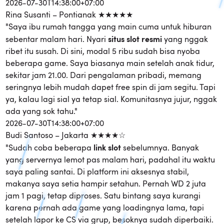
2026-07-30T14:38:00+07:00
Rina Susanti – Pontianak
★★★★★
"Saya ibu rumah tangga yang main cuma untuk hiburan
situs slot resmi
sebentar malam hari. Nyari
yang nggak
ribet itu susah. Di sini, modal 5 ribu sudah bisa nyoba
beberapa game. Saya biasanya main setelah anak tidur,
sekitar jam 21.00. Dari pengalaman pribadi, memang
seringnya lebih mudah dapet free spin di jam segitu. Tapi
ya, kalau lagi sial ya tetap sial. Komunitasnya jujur, nggak
ada yang sok tahu."
2026-07-30T14:38:00+07:00
Budi Santoso – Jakarta
★★★★☆
link slot
"Sudah coba beberapa
sebelumnya. Banyak
yang servernya lemot pas malam hari, padahal itu waktu
saya paling santai. Di platform ini aksesnya stabil,
makanya saya setia hampir setahun. Pernah WD 2 juta
jam 1 pagi, tetap diproses. Satu bintang saya kurangi
karena pernah ada game yang loadingnya lama, tapi
setelah lapor ke CS via grup, besoknya sudah diperbaiki.