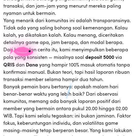
transaksi, dan jam-jam yang menurut mereka paling
nyaman untuk bermain.
Yang menarik dari komunitas ini adalah transparansinya.
Tidak ada yang saling bohong soal kemenangan. Kalau
kalah, ya dikatakan kalah. Kalau menang, diceritakan
detailnya game apa, jam berapa, dan modal berapa.
Dari kumpulan cerita itu, kami menyimpulkan beberapa
deposit 5000
pola yang konsisten — misalnya soal
via
QRIS
Dana
dan
yang hampir 100% masuk otomatis tanpa
konfirmasi manual. Bukan teori, tapi hasil laporan ribuan
transaksi member selama hampir dua tahun.
Banyak pemain baru bertanya: apakah malam hari
benar-benar waktu yang lebih baik? Dari observasi
komunitas, memang ada banyak laporan positif dari
member yang bermain antara pukul 20.00 hingga 02.00
WIB. Tapi kami selalu tegaskan: ini bukan jaminan. Faktor
fokus, keberuntungan individu, dan volatilitas game
masing-masing tetap berperan besar. Yang kami lakukan