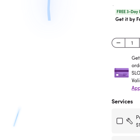
FREE 3-Day 
Get it by Fr
Get
Get
ord
SLO
Val
App
Services
P
$