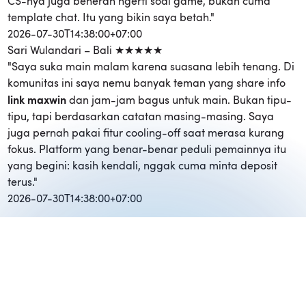
CS-nya juga beneran ngerti soal game, bukan cuma
template chat. Itu yang bikin saya betah."
2026-07-30T14:38:00+07:00
Sari Wulandari – Bali
★★★★★
"Saya suka main malam karena suasana lebih tenang. Di
komunitas ini saya nemu banyak teman yang share info
link maxwin
dan jam-jam bagus untuk main. Bukan tipu-
tipu, tapi berdasarkan catatan masing-masing. Saya
juga pernah pakai fitur cooling-off saat merasa kurang
fokus. Platform yang benar-benar peduli pemainnya itu
yang begini: kasih kendali, nggak cuma minta deposit
terus."
2026-07-30T14:38:00+07:00