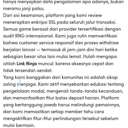
hanya menyajikan data pengalaman apa adanya, bukan
meramu janji palsu.
Dari sisi keamanan, platform yang kami review
menerapkan enkripsi SSL pada seluruh jalur transaksi.
Semua game berasal dari provider tersertifikasi dengan
audit RNG internasional. Kami juga rutin memverifikasi
bahwa customer service responsif dan proses withdraw
berjalan lancar — termasuk di jam-jam dini hari ketika
sebagian besar situs lain mulai lemot. Itulah mengapa
Link Ninja
istilah
muncul: karena aksesnya cepat dan
tidak tersendat-sendat.
Yang kami banggakan dari komunitas ini adalah sikap
saling menjaga. Kami aktif menyebarkan edukasi tentang
pengelolaan modal, mengenali tanda-tanda kecanduan,
dan memanfaatkan fitur batas deposit harian. Platform
yang bertanggung jawab harus melindungi pemainnya,
dan kami memastikan setiap member tahu cara
mengaktifkan fitur-fitur perlindungan tersebut sebelum
mulai bermain.