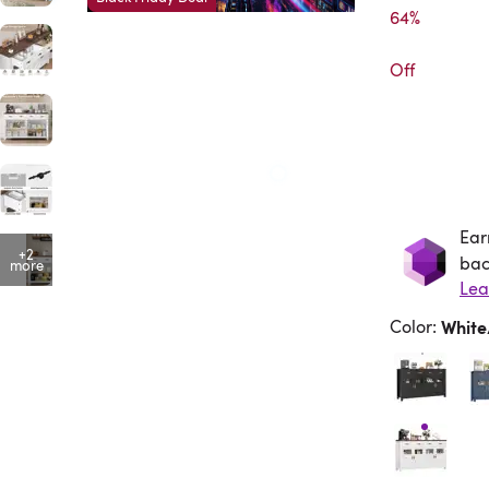
64%

Off
Ear
Ea
+2
bac
more
Color
:
Whit