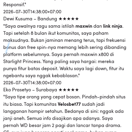
Responsif."
2026-07-30T14:38:00+07:00
Dewi Kusuma – Bandung
★★★★★
maxwin
link ninja
"Saya awalnya ragu sama istilah
dan
.
Tapi setelah 8 bulan ikut komunitas, saya paham
maksudnya. Bukan jaminan menang terus, tapi frekuensi
bonus dan free spin-nya memang lebih sering dibanding
platform sebelumnya. Saya pernah maxwin x800 di
Starlight Princess. Yang paling saya hargai: mereka
punya fitur batas deposit. Waktu saya lagi down, fitur itu
ngebantu saya nggak kebablasan."
2026-07-30T14:38:00+07:00
Eko Prasetyo – Surabaya
★★★★★
"Saya tipe orang yang cepat bosan. Pindah-pindah situs
Velosbet77
itu biasa. Tapi komunitas
sudah jadi
langganan hampir setahun. Bedanya di sini: nggak ada
janji aneh. Semua info disajikan apa adanya. Saya
pernah WD besar jam 2 pagi dan lancar tanpa drama.