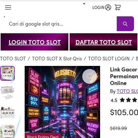
LOGIN
Search
LOGIN TOTO SLOT
DAFTAR TOTO SLOT
TOTO SLOT
TOTO SLOT Promo
Living Room TOTO SLOT
Sofas
S
TOTO SLOT
/
TOTO SLOT X Slot Qris
/
TOTO SLOT LOGIN
/
Link Gacor
Permainan 
Online
By
TOTO SL
4.5
Rated 4.
$105.0
was
$619.99
Black Friday Deal