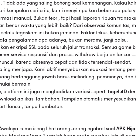
a. Tidak ada yang saling bohong soal kemenangan. Kalau kala
ri kumpulan cerita itu, kami menyimpulkan beberapa pola y
masi manual. Bukan teori, tapi hasil laporan ribuan transa
-benar waktu yang lebih baik? Dari observasi komunitas, 
selalu tegaskan: ini bukan jaminan. Faktor fokus, keberuntu
data pengalaman apa adanya, bukan meramu janji palsu.
an enkripsi SSL pada seluruh jalur transaksi. Semua game ber
omer service responsif dan proses withdraw berjalan lancar —
uncul: karena aksesnya cepat dan tidak tersendat-sendat.
saling menjaga. Kami aktif menyebarkan edukasi tentang p
m yang bertanggung jawab harus melindungi pemainnya, dan
mulai bermain.
togel 4D
, platform ini juga menghadirkan variasi seperti
den
ownload aplikasi tambahan. Tampilan otomatis menyesuaikan l
rarti lancar, tanpa hambatan.
APK Hija
 Awalnya cuma iseng lihat orang-orang ngobrol soal