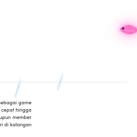
 sebagai game
g cepat hingga
maupun member
ri di kalangan