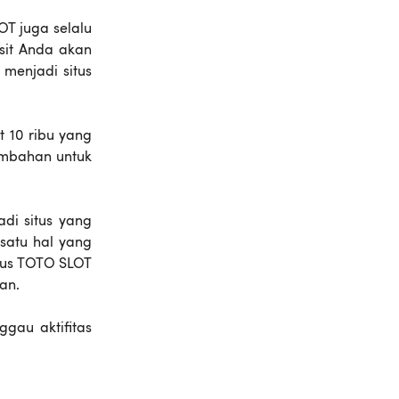
OT juga selalu
sit Anda akan
menjadi situs
t 10 ribu yang
ambahan untuk
adi situs yang
satu hal yang
tus TOTO SLOT
an.
gau aktifitas