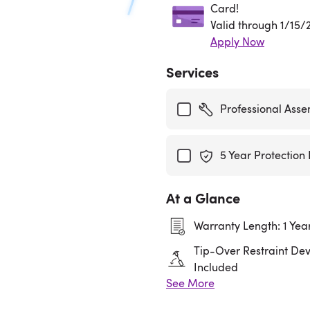
Card!
Valid through 1/15/
Apply Now
Services
Professional Ass
5 Year Protection
At a Glance
Warranty Length: 1 Yea
Tip-Over Restraint Dev
Included
See More
Assembly Required