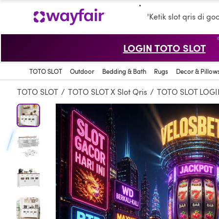
Search
LOGIN TOTO SLOT
TOTO SLOT
TOTO SLOT Promo
Living Room TOTO SLOT
Sofas
S
TOTO SLOT
Outdoor
Bedding & Bath
Rugs
Decor & Pillow
TOTO SLOT
/
TOTO SLOT X Slot Qris
/
TOTO SLOT LOGI