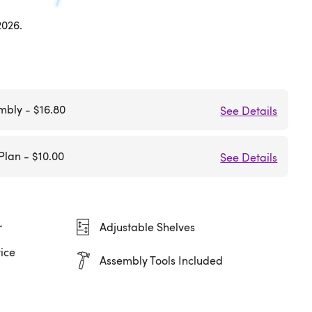
2026.
embly
-
$16.80
See Details
 Plan
-
$10.00
See Details
r
Adjustable Shelves
ice
Assembly Tools Included
Material: Manufactured Wood