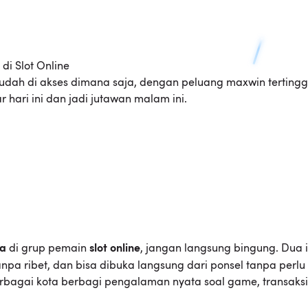
di Slot Online
mudah di akses dimana saja, dengan peluang maxwin terting
 hari ini dan jadi jutawan malam ini.
ja
slot online
di grup pemain
, jangan langsung bingung. Dua i
anpa ribet, dan bisa dibuka langsung dari ponsel tanpa perlu 
erbagai kota berbagi pengalaman nyata soal game, transak